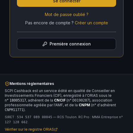
Se connecter
Mot de passe oublié ?
Pas encore de compte ?
Créer un compte
Première connexion
Mentions réglementaires
SCPI Cashback est un service édité en qualité de Conseiller en
Investissements Financiers (CIF), enregistré à l'ORIAS sous le
n°
, adhérent de la
CNCIF
(n°
), association
18005317
D0190287
professionnelle agréée par l'AMF, et de la
CNPM
(n° d'adhérent
).
CNPM11771
SIRET :
— RCS Toulon. RC Pro : MMA Entreprise n°
534 537 089 00045
.
127 128 662
Vérifier sur le registre ORIAS